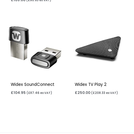
(
£
90.83
ex VAT)
Widex SoundConnect
Widex TV Play 2
£
104.95
£
250.00
(
£
87.46
ex VAT)
(
£
208.33
ex VAT)